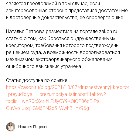
является преодолимой в том случае, если
заинтересованная сторона представила достаточные
и достоверные доказательства, ее опровергающие.
Наталья Петрова разместила на портале zakon.ru
статью о том, как бороться с «дружественным»
кредитором, требования которого подтверждены
решением суда, а возможность воспользоваться
механизмом экстраординарного обжалования
ошибочного взыскания утрачена.
Статья доступна по ссылке:
https://zakon.ru/blog/2021/10/07/druzhestvennyj_kreditor
_preyudiciya_ili_prezumpciya_istinnosti_faktov?
fbclid=IwAR0cXcr-hLPJiyCY9KOiOP06qE-Pa-
GuVvbIUxq1GM6PN2q5_WwhBHYz96g
Наталья Петрова